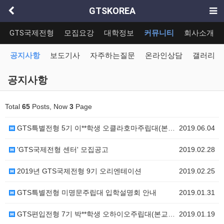
GTSKOREA
GTS국제전형
모집요강
대학정보
커뮤니티
회사소개
공지사항
보도기사
자주하는질문
온라인상담
갤러리
공지사항
Total
65
Posts, Now
3
Page
GTS특별전형 5기 이**학생 오클라호마주립대(본교) …
2019.06.04
'GTS국제전형 센터' 모집공고
2019.02.28
2019년 GTS국제전형 9기 오리엔테이션
2019.02.25
GTS특별전형 미명문주립대 입학설명회 안내
2019.01.31
GTS편입전형 7기 박**학생 오하이오주립대(본교) 편…
2019.01.19