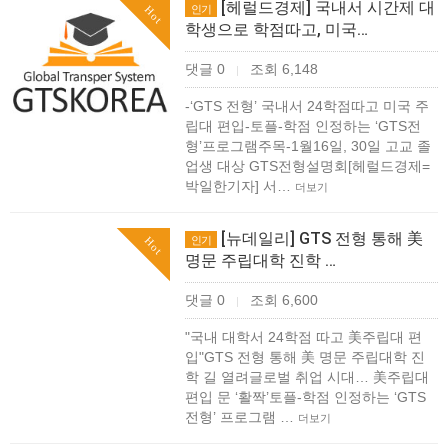
[헤럴드경제] 국내서 시간제 대
인기
Hot
학생으로 학점따고, 미국…
댓글 0
조회 6,148
|
-‘GTS 전형’ 국내서 24학점따고 미국 주
립대 편입-토플-학점 인정하는 ‘GTS전
형’프로그램주목-1월16일, 30일 고교 졸
업생 대상 GTS전형설명회[헤럴드경제=
박일한기자] 서…
더보기
[뉴데일리] GTS 전형 통해 美
인기
Hot
명문 주립대학 진학 …
댓글 0
조회 6,600
|
"국내 대학서 24학점 따고 美주립대 편
입"GTS 전형 통해 美 명문 주립대학 진
학 길 열려글로벌 취업 시대… 美주립대
편입 문 ‘활짝’토플-학점 인정하는 ‘GTS
전형’ 프로그램 …
더보기