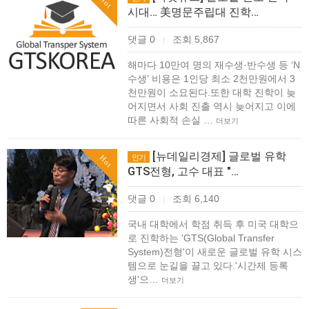
Hot
시대… 美명문주립대 진학…
댓글 0
조회 5,867
|
해마다 10만여 명의 재수생·반수생 등 ‘N
수생’ 비용은 1인당 최소 2천만원에서 3
천만원이 소요된다.또한 대학 진학이 늦
어지면서 사회 진출 역시 늦어지고 이에
따른 사회적 손실 …
더보기
[뉴데일리경제] 글로벌 유학
인기
Hot
GTS전형, 고수 대표 "…
댓글 0
조회 6,140
|
​국내 대학에서 학점 취득 후 미국 대학으
로 진학하는 'GTS(Global Transfer
System)전형'이 새로운 글로벌 유학 시스
템으로 눈길을 끌고 있다.'시간제 등록
생'으…
더보기