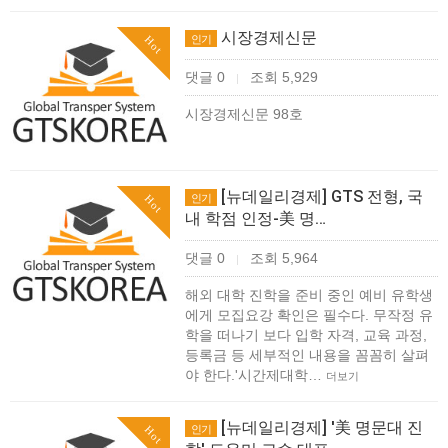
시장경제신문
인기
Hot
댓글 0
조회 5,929
|
시장경제신문 98호
[뉴데일리경제] GTS 전형, 국
인기
Hot
내 학점 인정-美 명…
댓글 0
조회 5,964
|
해외 대학 진학을 준비 중인 예비 유학생
에게 모집요강 확인은 필수다. 무작정 유
학을 떠나기 보다 입학 자격, 교육 과정,
등록금 등 세부적인 내용을 꼼꼼히 살펴
야 한다.'시간제대학…
더보기
[뉴데일리경제] '美 명문대 진
인기
Hot