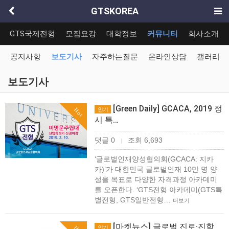
GTSKOREA
GTS국제전형
모집요강
대학정보
커뮤니티
회사소개
공지사항
보도기사
자주하는질문
온라인상담
갤러리
보도기사
[Green Daily] GCACA, 2019 정
인기
Hot
시 특…
댓글 0
조회 6,693
|
‘글로벌인재양성협의회(GCACA: 지카
카)’가 대한민국 글로벌인재 10만 명 양
성을 목표로 다양한 자격과정 아카데미
를 오픈한다. ‘GTS전형 아카데미(GTS특
별전형, GTS일반전형…
더보기
[마켓뉴스] 글로벌 진로·진학
인기